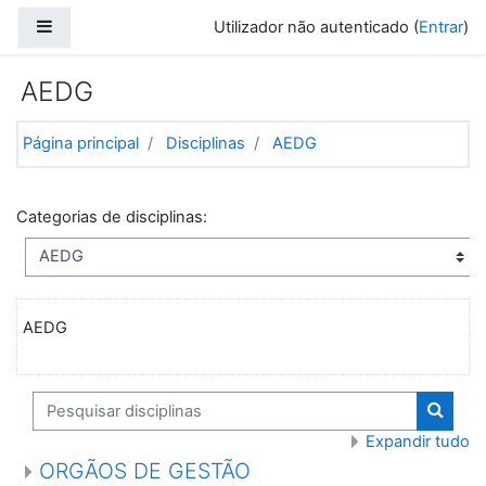
Ir para o conteúdo principal
Painel lateral
Utilizador não autenticado (
Entrar
)
AEDG
Página principal
Disciplinas
AEDG
Categorias de disciplinas:
AEDG
Pesquisar disciplinas
Pesquis
Expandir tudo
ORGÃOS DE GESTÃO