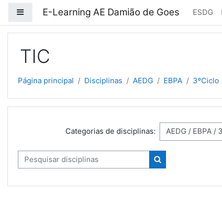
Ir para o conteúdo principal
E-Learning AE Damião de Goes
Painel lateral
ESDG
TIC
Página principal
Disciplinas
AEDG
EBPA
3ºCiclo
Categorias de disciplinas:
Pesquisar disciplinas
Pesquisar discipli