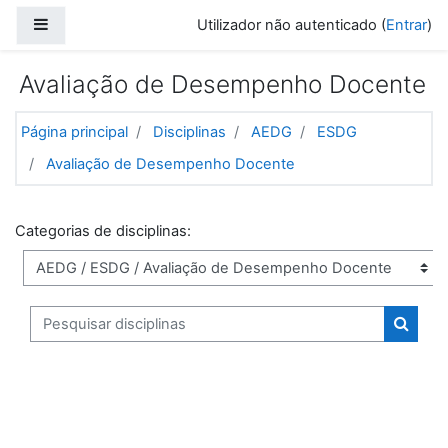
Ir para o conteúdo principal
Painel lateral
Utilizador não autenticado (
Entrar
)
Avaliação de Desempenho Docente
Página principal
Disciplinas
AEDG
ESDG
Avaliação de Desempenho Docente
Categorias de disciplinas:
Pesquisar disciplinas
Pesquis